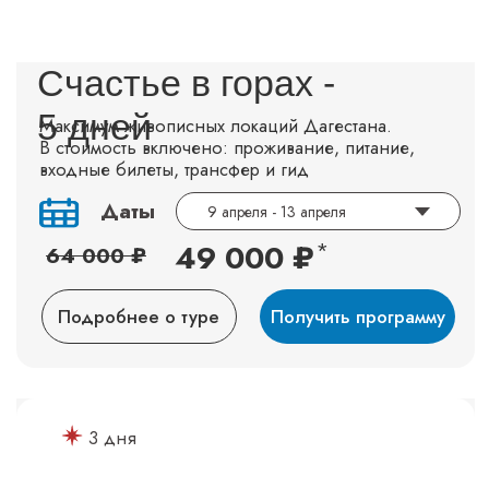
Выходные в Дагестане -
3 дня
Незабываемое знакомтсво с Дагестаном.
В стоимость включено: проживание, питание,
входные билеты, трансфер и гид
Даты
37 000 ₽
*
42 000 ₽
Подробнее о туре
Получить программу
*Ограниченное предложение