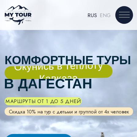
RUS
ENG
КОМФОРТНЫЕ ТУРЫ
Окунись в теплоту
Кавказа
В ДАГЕСТАН
МАРШРУТЫ ОТ 1 ДО 5 ДНЕЙ
Скидка 10% на тур с детьми и группой от 4х человек
Подобрать тур