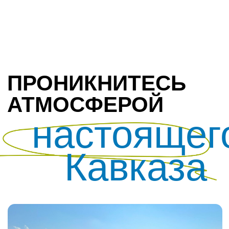
Экраноплан Лунь
Гамсутль