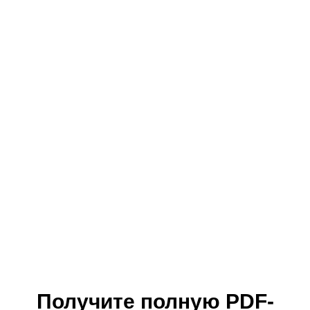
Сулакский каньон
Пещера Нохъю
Получите полную PDF-