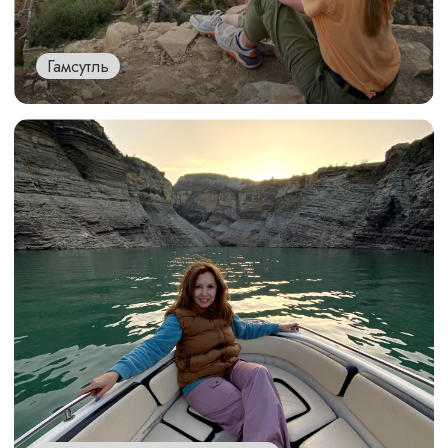
Скидка
10%
постоянным клиентам и их друзьям
ЧТО ГОВОРЯТ
НАШИ КЛИЕНТЫ
о турах с
нами