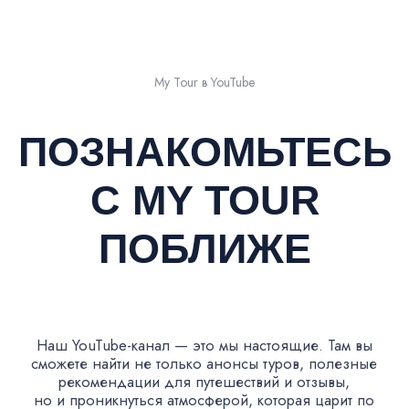
Все туры на Север
Однодневные туры
Север в твоем сердце
Покорители Севера
Выходные в Арктике
ДАГЕСТАН
Все туры в Дагестан
Счастье в горах
Однодневные туры
Выходные в Дагестане
БАЙКОНУР
dcdoronin@mail.ru
+7 920 876-26-11
ООО «Формула Приключений»
ОГРН 1254000007557
ИНН 4000028229
КПП 400001001
р/с 40702810001480000640
АО "АЛЬФА-БАНК"
к/с 30101810200000000593
БИК 044525593
Адрес: 249037, Калужская обл.,