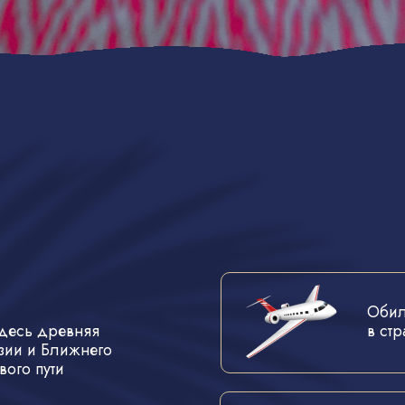
Обил
здесь древняя
в ст
зии и Ближнего
вого пути