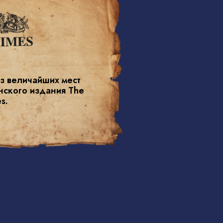
з величайших мест
нского издания The
s.