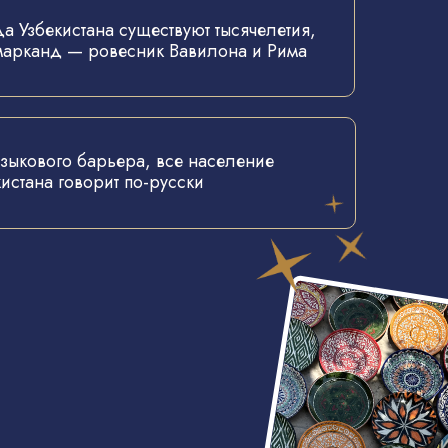
а Узбекистана существуют тысячелетия,
марканд — ровесник Вавилона и Рима
языкового барьера, все население
кистана говорит по-русски