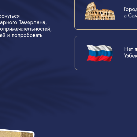
Город
а Са
оснуться
арного Тамерлана,
топримечательностей,
ей и попробовать
Нет 
Узбе