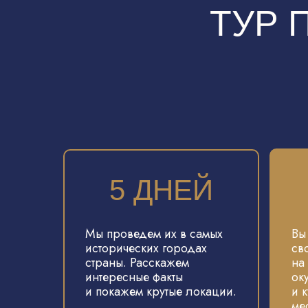
ТУР 
5 ДНЕЙ
Мы проведем их в самых
Вы
исторических городах
св
страны. Расскажем
на
интересные факты
ок
и покажем крутые локации.
и 
ме