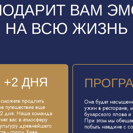
ПОДАРИТ ВАМ Э
НА ВСЮ ЖИЗНЬ
+2 ДНЯ
ПРОГР
 сможете продлить
Она будет насыщен
ое путешествие еще
ужин в ресторане, 
 2 дня. Наша команда
бухарского плова и
унет вас в атмосферу
При этом мы обещаем
культуру древнейшего
побыть наедине с с
ста - город Хива.