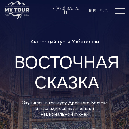
+7 (920) 876-26-11
+7 (920) 876-26-
RUS
ENG
RUS
ENG
11
Авторский тур в Узбекистан
ВОСТОЧНАЯ
СКАЗКА
Окунитесь в культуру Древнего Востока
и насладитесь вкуснейшей
национальной кухней
ПОЕХАЛИ!