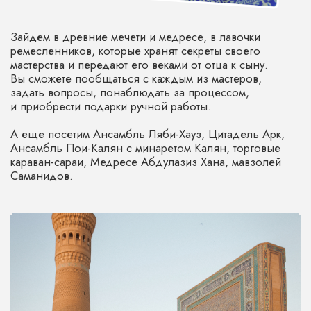
под открытым небом. Несколько веков назад
он был одним из основных торговых городов
на Великом Шелковом Пути.
КРЕПОСТЬ ИЧАН-КАЛА
Крепость Ичан-Кала — исторический центр города,
огораживающий его внутреннюю часть. Крепости
более 2 500 лет и внутри нее время как будто бы
остановилось.
За стенами Ичан-Калы мы пройдемся лабиринту из
разных дворцов, мечетей, медресе, минаретов,
мавзолеев, караван-сараев и бань. Посетим главные
достопримечательности.