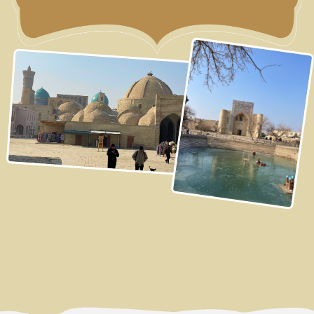
3 ДЕНЬ
г. Бухара
Бухара - один из богатейших и важнейших торговых
городов Великого Шелкового Пути.
Мы отправимся на Восточный базар — это
изюминка каждого узбекского города. Почувствуем
настоящий колорит и понаблюдаем за местными
жителями в их повседневной жизни.
Там мы купим свежие ингредиенты для нашего
будущего плова. Дальше, под руководством