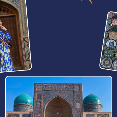
ТУР ПОДАРИТ ВАМ
ЭМОЦИИ НА ВСЮ
ЖИЗНЬ
5 ДНЕЙ
Мы проведем их в самых исторических
городах страны. Расскажем интересные факты
и покажем крутые локации.
Самарканд
Бухара