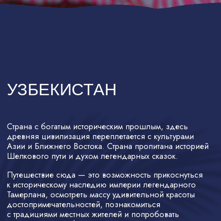
Обилие перелетов позволяет
добраться в страну почти
из любой точки мира
Города Узбекистана существуют
тысячелетия, а Самарканд —
ровесник Вавилона и Рима
Нет языкового барьера, все
население Узбекистана
говорит по-русски