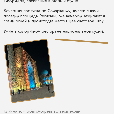
4 ДЕНЬ
г. Бухара
В этот день девушки почувствуют себя настоящими
восточными красавица, а мужчины - мудрыми
султанами.
Рано утром мы отправимся на фотосессию в древний
город, где каждый сможет примерить на себя
национальную одежду.
Зайдем в древние мечети и медресе, в лавочки
ремесленников, которые хранят секреты своего