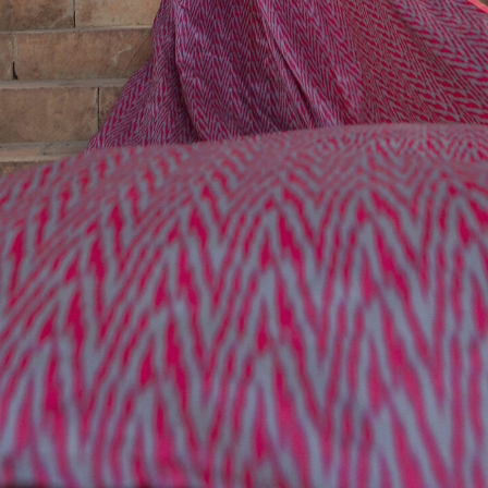
УЗБЕКИСТАН
Страна с богатым историческим прошлым, здесь
древняя цивилизация переплетается с культурами
Азии и Ближнего Востока. Страна пропитана историей
Шелкового пути и духом легендарных сказок.
Путешествие сюда — это возможность прикоснуться
к историческому наследию империи легендарного
Тамерлана, осмотреть массу удивительной красоты
достопримечательностей, познакомиться
с традициями местных жителей и попробовать
великолепную узбекскую кухню.