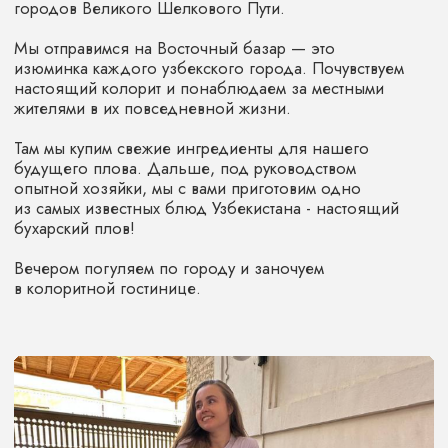
Развлечения - все входные билеты, мастер-
класс
Фото и видеоконтент
СТОИМОСТЬ ТУРА
81 000
₽
БРОНИРОВАНИЕ 22 000
₽
У вас есть возможность оплатить тур
в рассрочку на 3 месяца
НЕ ВКЛЮЧЕНО
Авиабилеты / Личные расходы / Ужины