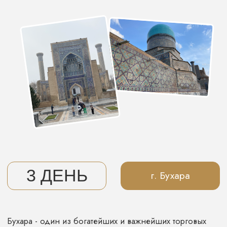
СКАЗОЧНЫЙ
УЗБЕКИСТАН
Окунись в средневековый культурный
и архитектурный колорит Средней Азии,
где каждый уголок пропитан ароматами специй,
пряностей и фруктов.
ВКЛЮЧЕНО
Проживание - двухместное размещение
в бутик-отелях
Транспортное обслуживание - во время тура
мы используем надежный
и комфортабельный транспорт
Экскурсионное сопровождение - вас будут
сопровождать наши лучшие гиды
Питание - завтраки и обеды