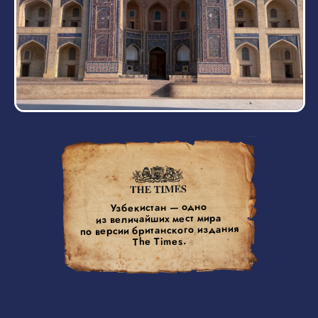
+2 ДНЯ
Вы сможете продлить свое путешествие
еще на 2 дня. Наша команда окунет
вас в атмосферу и культуру
древнейшего места - город Хива.
ПРОГРАММА
Она будет насыщенной: экскурсионные
программы, ужин в ресторане, мастер-класс
по приготовлению бухарского плова