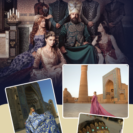
Прилет в Самарканд, древнюю столицу государства
Тимуридов, заселение в отель и отдых.
Вечерняя прогулка по Самарканду, вместе с вами
посетим площадь Регистан, где вечером зажигаются
сотни огней и происходит настоящее световое шоу!
Ужин в колоритном ресторане национальной кухни.
Кликните, чтобы смотреть во весь экран