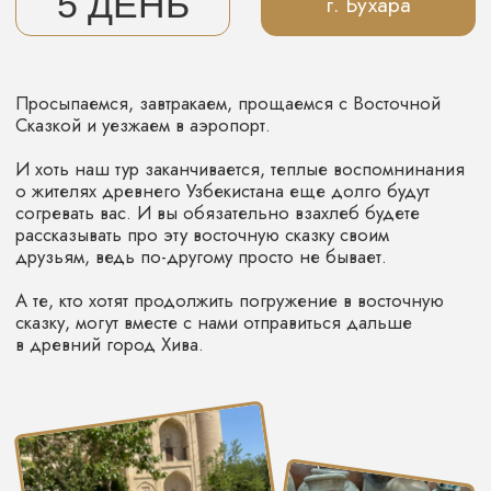
МИНАРЕТ КАЛЬТА-МИНАР
Знаменитый Кальта-Минар - единственный
минарет, полностью покрытый
глазурованной плиткой и майоликой.
Его высота всего 29 метров, а расположен
он на территории Цитадели.
Здесь всегда кипит жизнь, много людей,
музыки и сувениров.
На главной улице Ичан-Калы расположена пятничная
соборная мечеть Хивы – Джума-мечеть.
Снаружи абсолютно неприглядное строение,
но внутри целый музей. Там находятся резные
деревянные колонны, некоторым из них более 1000
лет. Эта настоящая история, к который мы с вами
прикоснемся.