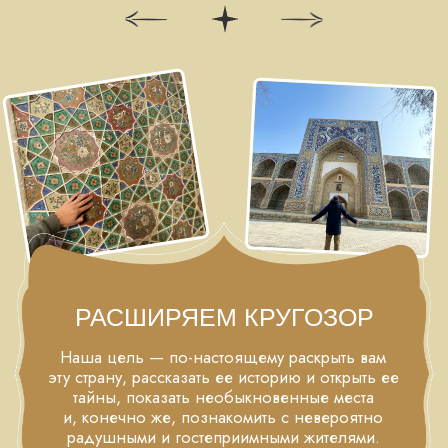
Мы снова отправимся на площадь Регистан.
При свете дня посмотрим изнутри на прекрасные
медресе, заглянем в самую большую мечеть
Средней Азии - Биби-Ханум. Сделаем фотографии
на фоне богатых усыпальниц комплекса Шахи Зинда
и полюбуемся великолепным убранством мавзолея
Гур Эмир, где покоится великий Тамерлан.
Эту ночь мы снова проведем в Самарканде
в колоритном отеле.