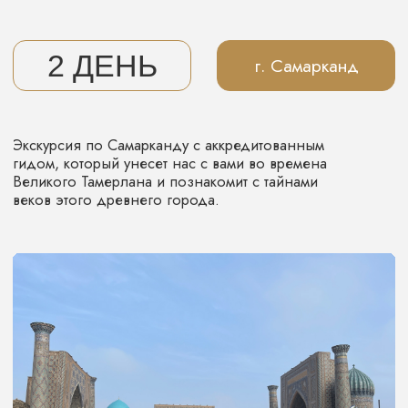
5 ДЕНЬ
г. Бухара
Просыпаемся, завтракаем, прощаемся с Восточной
Сказкой и уезжаем в аэропорт.
И хоть наш тур заканчивается, теплые воспомнинания
о жителях древнего Узбекистана еще долго будут
согревать вас. И вы обязательно взахлеб будете
рассказывать про эту восточную сказку своим
друзьям, ведь по-другому просто не бывает.
А те, кто хотят продолжить погружение в восточную
сказку, могут вместе с нами отправиться дальше
в древний город Хива.